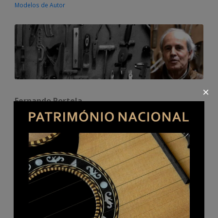
Modelos de Autor
×
Fernando Portela
Rua de Olivença 104, r/c
4900-334 Viana do Castelo
965 126 310