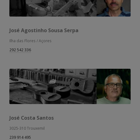
José Agostinho Sousa Serpa
Ilha das Flores / Açores
292 542 336
José Costa Santos
3025-310 Trouxemil
239 914 495