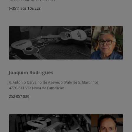
(+351) 963 108 223
Joaquim Rodrigues
R. António Carvalho de Azevedo (Vale de S. Martinho)
4770-611 Vila Nova de Famalicão
252 357 829