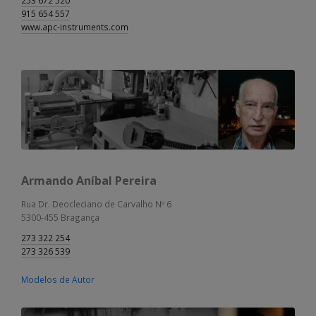
253 672 520
915 654 557
www.apc-instruments.com
Armando Aníbal Pereira
Rua Dr. Deocleciano de Carvalho Nº 6
5300-455 Bragança
273 322 254
273 326 539
Modelos de Autor