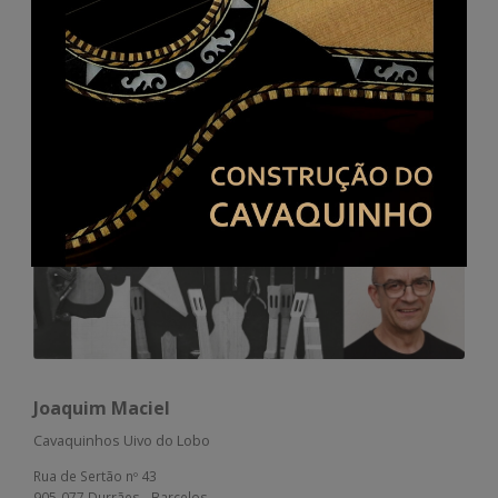
Henrique Rodrigues
Rua da Carreira 237
9000-042 Funchal, Madeira
291 758 031
967 769 034
Joaquim Maciel
Cavaquinhos Uivo do Lobo
Rua de Sertão nº 43
905-077 Durrães - Barcelos