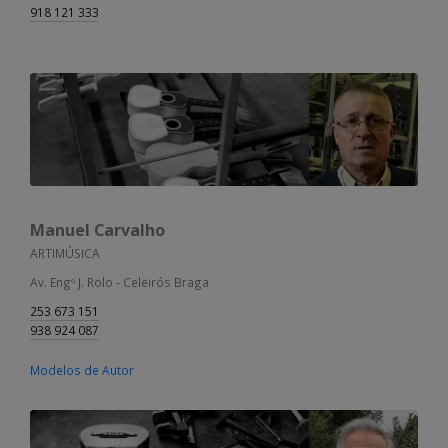
918 121 333
Manuel Carvalho
ARTIMÚSICA
Av. Engº J. Rolo - Celeirós Braga
253 673 151
938 924 087
Modelos de Autor