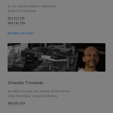
Av. Dr. António Ribeiro Guimarães
4730-715 Vila Verde
253 312 791
934 742 756
Modelos de Autor
Orlando Trindade
Rua Mário Duarte dos Santos 35 Mosteiros
2500-744 Vidais, Caldas da Rainha
966 035 359