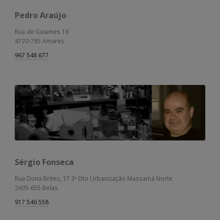
Pedro Araújo
Rua de Guiames 16
4720-785 Amares
967 548 677
Sérgio Fonseca
Rua Dona Brites, 17 3º Dto Urbanização Massamá Norte
2605-655 Belas
917 546 558