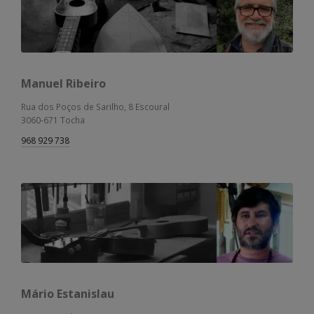
Manuel Ribeiro
Rua dos Poços de Sarilho, 8 Escoural
3060-671 Tocha
968 929 738
Mário Estanislau