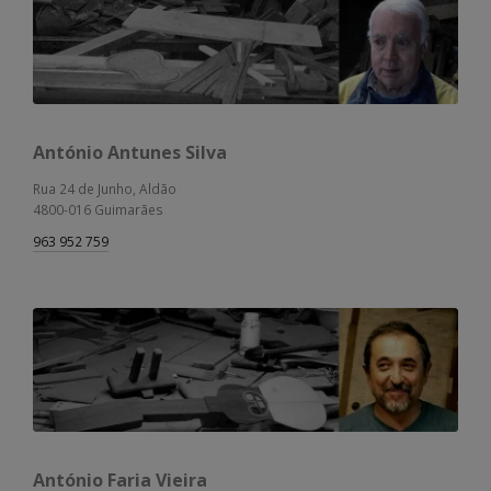
António Antunes Silva
Rua 24 de Junho, Aldão
4800-016 Guimarães
963 952 759
António Faria Vieira