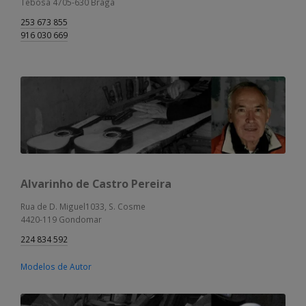
Tebosa 4705-630 Braga
253 673 855
916 030 669
Alvarinho de Castro Pereira
Rua de D. Miguel1033, S. Cosme
4420-119 Gondomar
224 834 592
Modelos de Autor