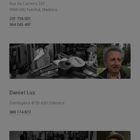
Rua da Carreira 237
9000-042 Funchal, Madeira
291 758 031
964 045 497
Daniel Luz
Zambujeira 4705-630 Odemira
966 174 873