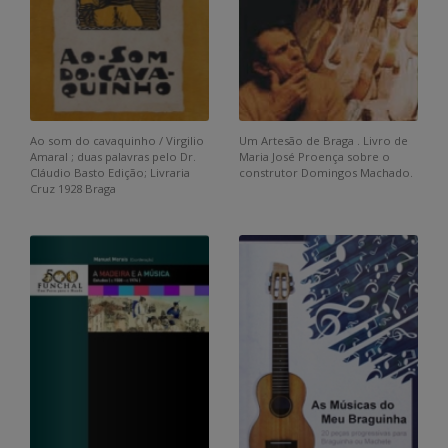
Ao som do cavaquinho / Virgilio
Um Artesão de Braga . Livro de
Amaral ; duas palavras pelo Dr.
Maria José Proença sobre o
Cláudio Basto Edição; Livraria
construtor Domingos Machado.
Cruz 1928 Braga