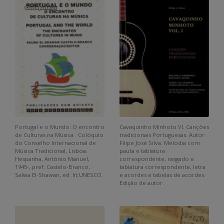
Portugal e o Mundo: O encontro
Cavaquinho Minhoto VI. Canções
de Culturas na Música . Colóquio
tradicionais Portuguesas. Autor:
do Conselho Internacional de
Filipe José Silva. Melodia com
Música Tradicional, Lisboa:
pauta e tablatura
Hespanha, António Manuel,
correspondente, rasgado e
1945-, pref. Castelo-Branco,
tablatura correspondente, letra
Salwa El-Shawan, ed. lit.UNESCO.
e acordes e tabelas de acordes.
Edição de autor.