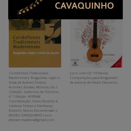
Cordofones Tradicionais
Livro com CD "10 Novas
Madeirenses: Braguinha, rajão e
Composições para Braguinha",
Viola de Arame (Textos,
da autoria de Paulo Esteireiro.
Acordes, Escalas, Músicas, etc.)
Coleção: Cadernos de Folclore,
nº 1 Edição: AFERAM.
Coordenação: Paulo Ricardo A.
Caldeira Textos e Partituras:
Roberto Moniz Encomendar o
MUSEU CAVAQUINHO Livro:
aferam.madeira@gmail.com