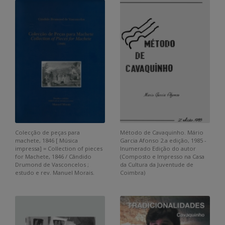
Colecção de peças para
Método de Cavaquinho. Mário
machete, 1846 [ Música
Garcia Afonso 2.a edição, 1985 -
impressa] = Collection of pieces
Inumerado Edição do autor
for Machete, 1846 / Cândido
(Composto e Impresso na Casa
Drumond de Vasconcelos ;
da Cultura da Juventude de
estudo e rev. Manuel Morais.
Coimbra)