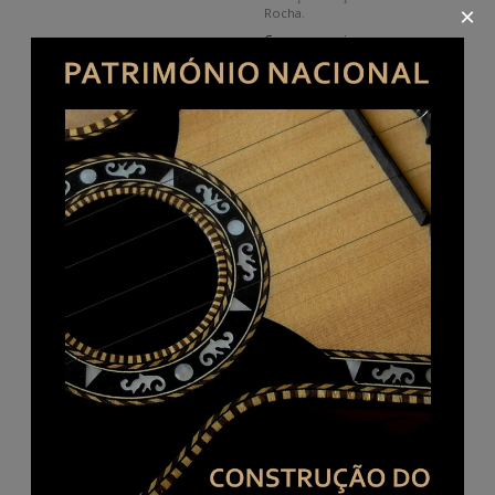
×
Rocha.
Comprar aqui
Método mágico [ Música
Introdução ao Cavaquinho
impressa] : acordes : cavaquinho
Português Manual Prático de
e viola braguesa Eurico A.
Amadeu Magalhães.
Cebolo. 1938