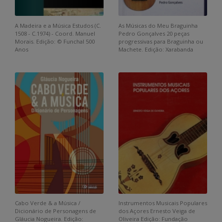
A Madeira e a Música Estudos (C.
As Músicas do Meu Braguinha
1508 - C.1974) - Coord. Manuel
Pedro Gonçalves 20 peças
Morais. Edição: © Funchal 500
progressivas para Braguinha ou
Anos
Machete. Edição: Xarabanda
Cabo Verde & a Música /
Instrumentos Musicais Populares
Dicionário de Personagens de
dos Açores Ernesto Veiga de
Gláucia Nogueira. Edição:
Oliveira Edição: Fundação