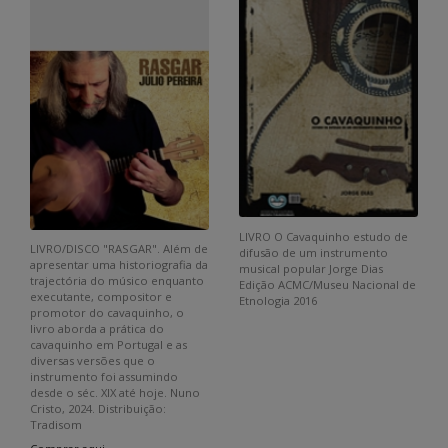
LIVRO O Cavaquinho estudo de
LIVRO/DISCO "RASGAR". Além de
difusão de um instrumento
apresentar uma historiografia da
musical popular Jorge Dias
trajectória do músico enquanto
Edição ACMC/Museu Nacional de
executante, compositor e
Etnologia 2016
promotor do cavaquinho, o
livro aborda a prática do
cavaquinho em Portugal e as
diversas versões que o
instrumento foi assumindo
desde o séc. XIX até hoje. Nuno
Cristo, 2024. Distribuição:
Tradisom